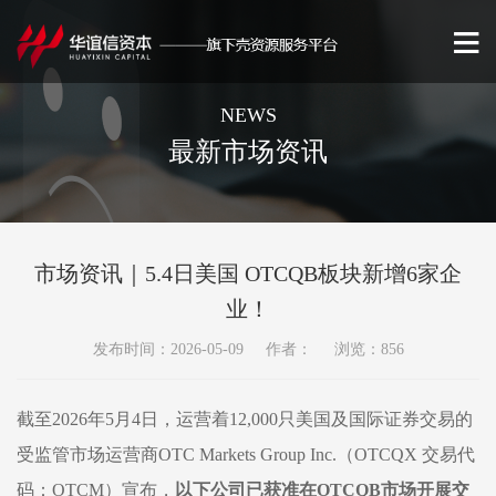
NEWS
最新市场资讯
市场资讯｜5.4日美国 OTCQB板块新增6家企
业！
发布时间：2026-05-09 作者： 浏览：856
截至
202
6
年
5
月
4
日，运营着
12,000只美国及国际证券交易的
受监管市场运营商OTC Markets Group Inc.（OTCQX 交易代
码：OTCM）宣布，
以下公司已获准在
OTCQB市场开展交