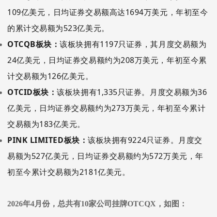
1
09
亿美元，
日均
证券交易额高达
1694
万美元，年初至今
的累计交易额为
523
亿美元。
OTCQB板块：
该板块拥有
1197
只证券，其月度交易额为
24
亿美元，
日均
证券交易额约为
208
万美元
，
年初至今累
计交易额为
1
26
亿美元。
OTCID板块：
该板块
拥
有
1,33
5
只证券。月度交易额为
36
亿美元，
日均
证券交易额约为
273
万美元
，
年初至今
累计
交易额为
183
亿美元。
PINK LIMITED板块：
该板块
拥
有
9224
只证券。月度交
易额为
527
亿美元，
日均
证券交易额约为
572
万美元，年
初至今累计交易额为
2181
亿美元。
2026年
4
月份，总共有
10
家公司挂牌
OTCQX，如图：