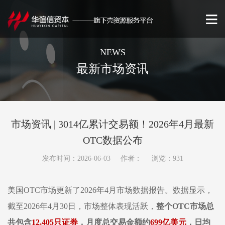
NEWS
最新市场资讯
市场资讯 | 3014亿累计交易额！2026年4月最新
OTC数据公布
发布时间：2026-06-03 作者： 浏览：931
美
国
OTC市场更新了2026年
4
月市场数据报告。数据显示，
截至
2026年4月3
0
日，市场整体表现活跃，
整个
OTC市场总
共包含
12,40
5
只证券
，月度总交易金额约
699
亿美元
，
日均