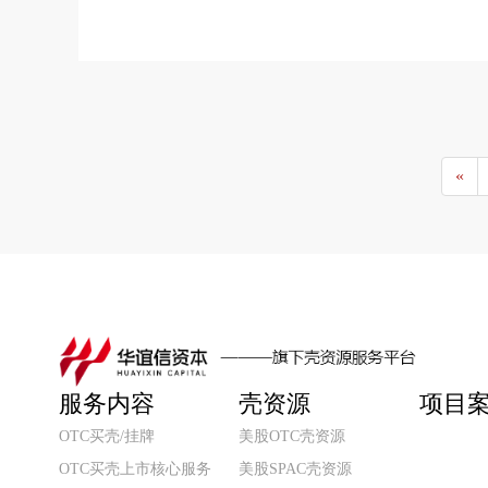
（OTCQX 交易代码：OTCM）宣
查看更多 >
布，以下公司已获准在OTCQB市场开
展交易：
«
服务内容
壳资源
项目
OTC买壳/挂牌
美股OTC壳资源
OTC买壳上市核心服务
美股SPAC壳资源