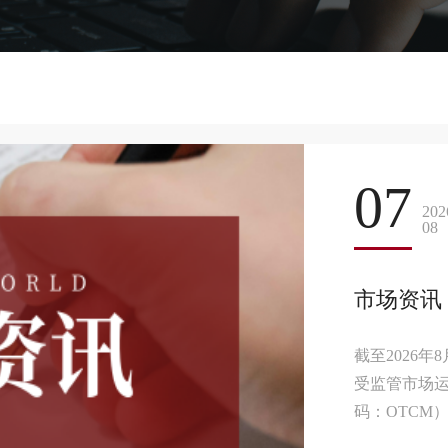
07
202
08
市场资讯｜
企业！
截至2026年
受监管市场运营商
码：OTCM
易：