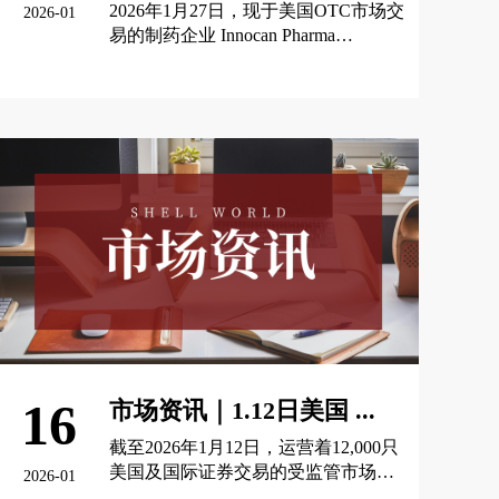
2026年1月27日，现于美国OTC市场交
2026-01
易的制药企业 Innocan Pharma
Corporation（OTCQB：INNPF）发布
公告，继1月 2 日披露转板计划后，公
查看更多 >
司预计在2026年1月30 日左右登陆纽
约证券交易所美国板（NYSE
American），此次上市仍需获得交易
所的上市申请批准，且公司需持续遵
守交易所相关规则。
16
市场资讯｜1.12日美国 ...
截至2026年1月12日，运营着12,000只
美国及国际证券交易的受监管市场运
2026-01
营商OTC Markets Group Inc.（OTCQX